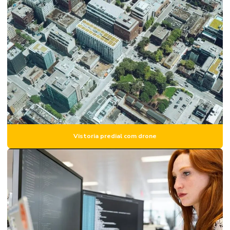
Consultoria de engenharia para condomínios
Consultoria em projetos de engenharia
Elaboração de laudo técnico engenharia civil
Elaboração de plano de manutenção predial
Empresa de avaliação de imóveis
Empresa de laudo de engenharia
Empresa de laudo estrutural
Vistoria predial com drone
Empresa de perícia de engenharia
Empresa de vistoria de imóvel
Empresas de perícia engenharia civil
Engenharia de avaliação imóveis e perícia
Inspeção estrutural