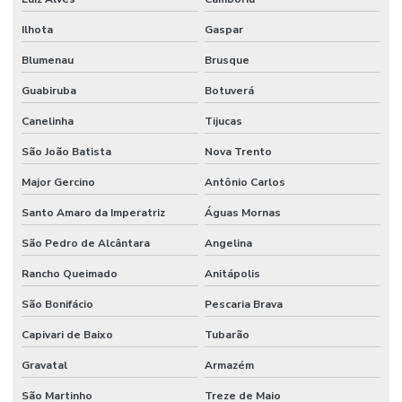
Ilhota
Gaspar
Blumenau
Brusque
Guabiruba
Botuverá
Canelinha
Tijucas
São João Batista
Nova Trento
Major Gercino
Antônio Carlos
Santo Amaro da Imperatriz
Águas Mornas
São Pedro de Alcântara
Angelina
Rancho Queimado
Anitápolis
São Bonifácio
Pescaria Brava
Capivari de Baixo
Tubarão
Gravatal
Armazém
São Martinho
Treze de Maio