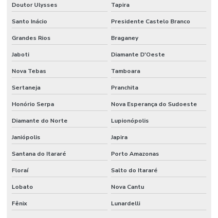
Doutor Ulysses
Tapira
Santo Inácio
Presidente Castelo Branco
Grandes Rios
Braganey
Jaboti
Diamante D'Oeste
Nova Tebas
Tamboara
Sertaneja
Pranchita
Honório Serpa
Nova Esperança do Sudoeste
Diamante do Norte
Lupionópolis
Janiópolis
Japira
Santana do Itararé
Porto Amazonas
Floraí
Salto do Itararé
Lobato
Nova Cantu
Fênix
Lunardelli