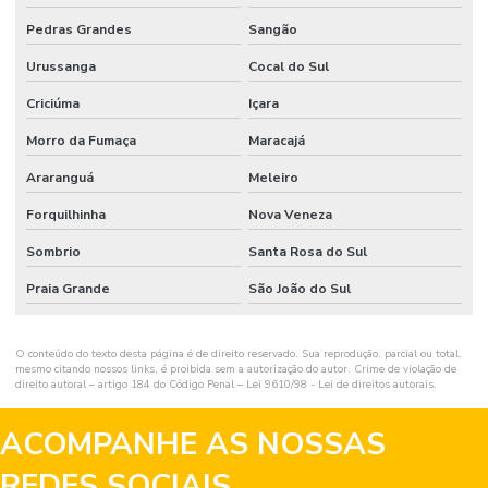
Pedras Grandes
Sangão
Urussanga
Cocal do Sul
Criciúma
Içara
Morro da Fumaça
Maracajá
Araranguá
Meleiro
Forquilhinha
Nova Veneza
Sombrio
Santa Rosa do Sul
Praia Grande
São João do Sul
O conteúdo do texto desta página é de direito reservado. Sua reprodução, parcial ou total,
mesmo citando nossos links, é proibida sem a autorização do autor. Crime de violação de
direito autoral – artigo 184 do Código Penal –
Lei 9610/98 - Lei de direitos autorais
.
ACOMPANHE AS NOSSAS
REDES SOCIAIS