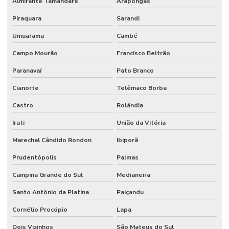
Almirante Tamandaré
Arapongas
Laudo técnico de vistoria
Piraquara
Sarandi
Laudo técnico de vistoria engenharia civil
Umuarama
Cambé
Campo Mourão
Francisco Beltrão
Laudo de vistoria cautelar imóvel
Paranavaí
Pato Branco
Laudo de vistoria de imóvel
Cianorte
Telêmaco Borba
Laudo de vistoria de imóvel comercial
Castro
Rolândia
Laudo de vistoria de imóvel residencial
Irati
União da Vitória
Laudo de vistoria de imóvel para venda
Marechal Cândido Rondon
Ibiporã
Laudo de vistoria de obra
Prudentópolis
Palmas
Laudo de vistoria de obra inacabada
Campina Grande do Sul
Medianeira
Laudo de vistoria de reforma
Santo Antônio da Platina
Paiçandu
Laudo de vistoria residencial
Cornélio Procópio
Lapa
Laudo de vistoria técnica
Dois Vizinhos
São Mateus do Sul