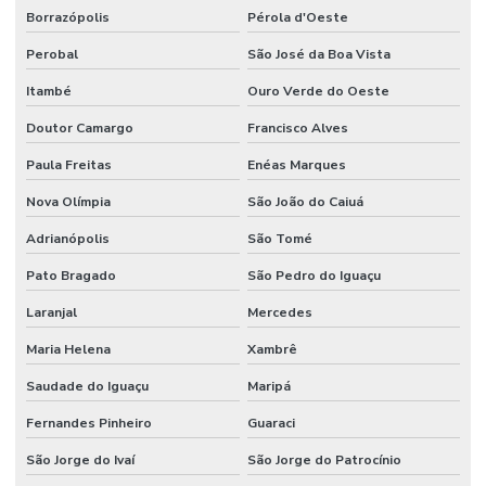
Borrazópolis
Pérola d'Oeste
Perobal
São José da Boa Vista
Itambé
Ouro Verde do Oeste
Doutor Camargo
Francisco Alves
Paula Freitas
Enéas Marques
Nova Olímpia
São João do Caiuá
Adrianópolis
São Tomé
Pato Bragado
São Pedro do Iguaçu
Laranjal
Mercedes
Maria Helena
Xambrê
Saudade do Iguaçu
Maripá
Fernandes Pinheiro
Guaraci
São Jorge do Ivaí
São Jorge do Patrocínio