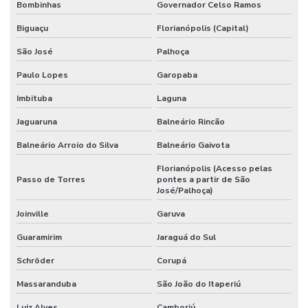
Bombinhas
Governador Celso Ramos
Biguaçu
Florianópolis (Capital)
São José
Palhoça
Paulo Lopes
Garopaba
Imbituba
Laguna
Jaguaruna
Balneário Rincão
Balneário Arroio do Silva
Balneário Gaivota
Florianópolis (Acesso pelas
Passo de Torres
pontes a partir de São
José/Palhoça)
Joinville
Garuva
Guaramirim
Jaraguá do Sul
Schröder
Corupá
Massaranduba
São João do Itaperiú
Luiz Alves
Camboriú