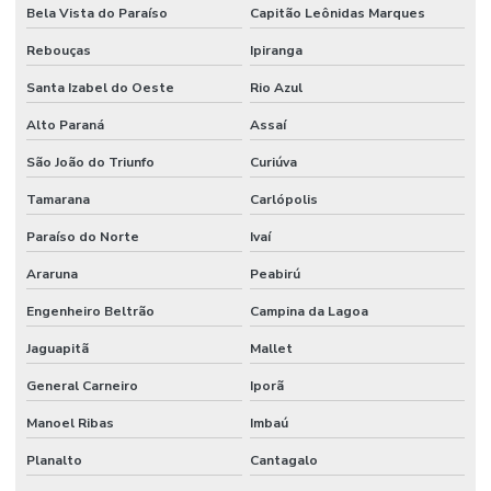
Bela Vista do Paraíso
Capitão Leônidas Marques
Rebouças
Ipiranga
Santa Izabel do Oeste
Rio Azul
Alto Paraná
Assaí
São João do Triunfo
Curiúva
Tamarana
Carlópolis
Paraíso do Norte
Ivaí
Araruna
Peabirú
Engenheiro Beltrão
Campina da Lagoa
Jaguapitã
Mallet
General Carneiro
Iporã
Manoel Ribas
Imbaú
Planalto
Cantagalo