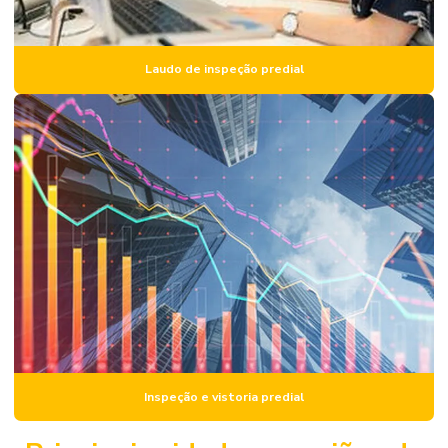
Laudo de avaliação de imóvel para locação
Laudo de avaliação de imóvel preço
Laudo de inspeção predial
Laudo de avaliação de imóvel urbano
Laudo de avaliação de imóvel para venda
Laudo estrutural predial
Laudo estrutural residencial
Laudo de inspeção predial
Laudo de obra
Laudo de obra civil
Laudo de patologia estrutural
Laudo pericial predial
Inspeção e vistoria predial
Laudo pericial de rachaduras