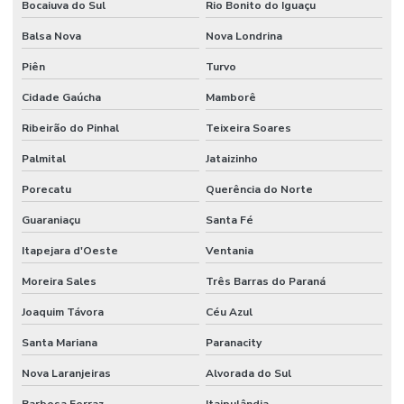
Bocaiuva do Sul
Rio Bonito do Iguaçu
Balsa Nova
Nova Londrina
Piên
Turvo
Cidade Gaúcha
Mamborê
Ribeirão do Pinhal
Teixeira Soares
Palmital
Jataizinho
Porecatu
Querência do Norte
Guaraniaçu
Santa Fé
Itapejara d'Oeste
Ventania
Moreira Sales
Três Barras do Paraná
Joaquim Távora
Céu Azul
Santa Mariana
Paranacity
Nova Laranjeiras
Alvorada do Sul