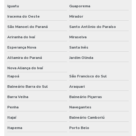
Iguatu
Guaporema
Iracema do Oeste
Mirador
São Manoel do Paraná
Santo Antônio do Paraíso
Ariranha do Ivaí
Miraselva
Esperança Nova
Santa Inês
Altamira do Paraná
Jardim Olinda
Nova Aliança do Ivaí
Itapoá
São Francisco do Sul
Balneário Barra do Sul
Araquari
Barra Velha
Balneário Piçarras
Penha
Navegantes
Itajaí
Balneário Camboriú
Itapema
Porto Belo