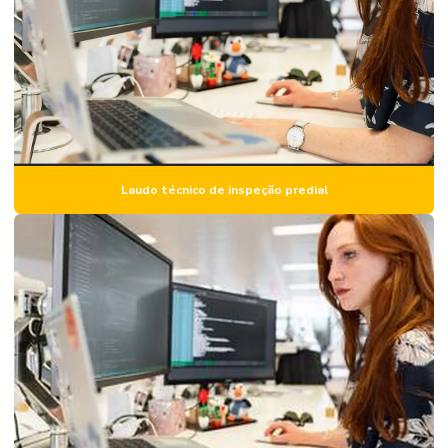
Inspeção estrutural predial
Inspeção de imóvel
Inspeção predial
Inspeção predial condomínio
Inspeção predial com drone
Laudo técnico de inspeção predial
Inspeção predial preço
Inspeção predial residencial
Inspeção predial total
Inspeção e vistoria predial
Laudo de avaliação de aluguel
Laudo de avaliação estrutural
Laudo de avaliação de imóvel