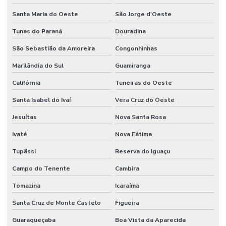
Santa Maria do Oeste
São Jorge d'Oeste
Tunas do Paraná
Douradina
São Sebastião da Amoreira
Congonhinhas
Marilândia do Sul
Guamiranga
Califórnia
Tuneiras do Oeste
Santa Isabel do Ivaí
Vera Cruz do Oeste
Jesuítas
Nova Santa Rosa
Ivaté
Nova Fátima
Tupãssi
Reserva do Iguaçu
Campo do Tenente
Cambira
Tomazina
Icaraíma
Santa Cruz de Monte Castelo
Figueira
Guaraqueçaba
Boa Vista da Aparecida