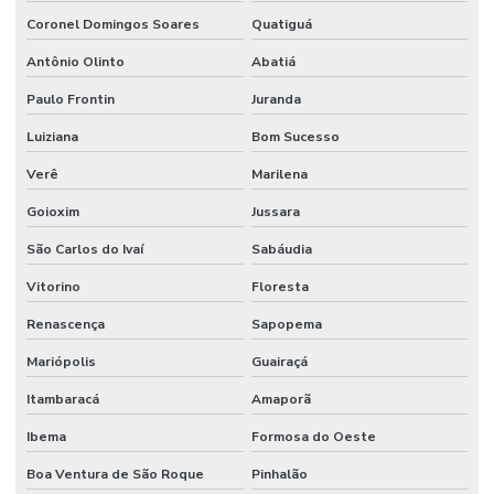
Coronel Domingos Soares
Quatiguá
Antônio Olinto
Abatiá
Paulo Frontin
Juranda
Luiziana
Bom Sucesso
Verê
Marilena
Goioxim
Jussara
São Carlos do Ivaí
Sabáudia
Vitorino
Floresta
Renascença
Sapopema
Mariópolis
Guairaçá
Itambaracá
Amaporã
Ibema
Formosa do Oeste
Boa Ventura de São Roque
Pinhalão