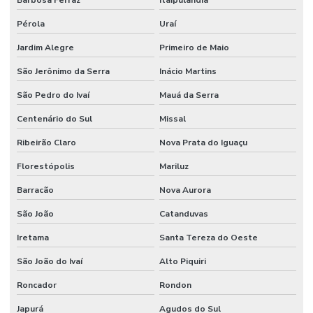
Barbosa Ferraz
Itaipulândia
Pérola
Uraí
Jardim Alegre
Primeiro de Maio
São Jerônimo da Serra
Inácio Martins
São Pedro do Ivaí
Mauá da Serra
Centenário do Sul
Missal
Ribeirão Claro
Nova Prata do Iguaçu
Florestópolis
Mariluz
Barracão
Nova Aurora
São João
Catanduvas
Iretama
Santa Tereza do Oeste
São João do Ivaí
Alto Piquiri
Roncador
Rondon
Japurá
Agudos do Sul