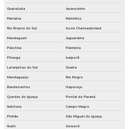
Laudo de vistoria técnica predial
Guaratuba
Jacarezinho
Marialva
Matinhos
Laudo de vistoria técnica residencial
Rio Branco do Sul
Assis Chateaubriand
Laudos periciais de engenharia civil
Mandaguari
Jaguariaíva
Parecer técnico de vistoria predial
Palotina
Palmeira
Perícia de construção civil
Pitanga
Ivaiporã
Perícia de engenharia e avaliações
Laranjeiras do Sul
Guaíra
Perícia de engenharia civil
Mandaguaçu
Rio Negro
Perícia judicial de engenharia
Bandeirantes
Itaperuçu
Perícia predial
Quedas do Iguaçu
Pontal do Paraná
Perito avaliador de imóveis
Imbituva
Campo Magro
Renovatória de aluguel
Pinhão
São Miguel do Iguaçu
Renovatória de aluguel comercial
Ibaiti
Goioerê