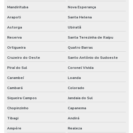
Mandirituba
Nova Esperança
Renovatória de locação
Arapoti
Santa Helena
Renovatória de locação comercial
Astorga
Ubiratã
Serviço de avaliação de imóveis
Reserva
Santa Terezinha de Itaipu
Vistoria de obra
Ortigueira
Quatro Barras
Vistoria predial
Cruzeiro do Oeste
Santo Antônio do Sudoeste
Vistoria predial com drone
Piraí do Sul
Coronel Vivida
Vistoria predial laudo
Carambeí
Loanda
Vistoria residencial
Cambará
Colorado
Siqueira Campos
Jandaia do Sul
Chopinzinho
Capanema
Tibagi
Andirá
Ampére
Realeza