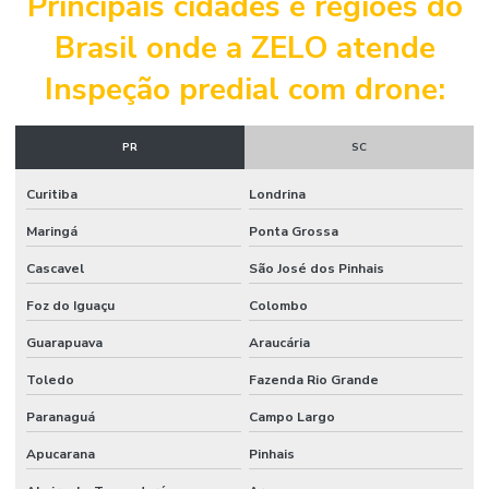
Principais cidades e regiões do
Laudo predial
Brasil onde a ZELO atende
Laudo de reforço estrutural
Inspeção predial com drone:
Laudo de reforma
Laudo de reforma de apartamento
PR
SC
Laudo técnico de avaliação estrutural
Curitiba
Londrina
Laudo técnico engenharia
Maringá
Ponta Grossa
Laudo técnico engenharia civil
Cascavel
São José dos Pinhais
Laudo técnico engenharia civil preço
Foz do Iguaçu
Colombo
Laudo técnico de estrutura
Guarapuava
Araucária
Laudo técnico de estrutura de concreto
Toledo
Fazenda Rio Grande
Laudo técnico de inspeção predial
Paranaguá
Campo Largo
Laudo técnico de obra
Apucarana
Pinhais
Laudo técnico predial