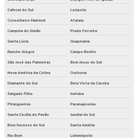
Cafezal do Sul
Leópolis
Conselheiro Mairinck
Atalaia
Campina do Simão
Prado Ferreira
Santa Lúcia
Guapirama
Rancho Alegre
Campo Bonito
São José das Palmeiras
Bom Jesus do Sul
Nova América da Colina
Ourizona
Diamante do Sul
Bela Vista da Caroba
Salgado Filho
Ivatuba
Pitangueiras
Paranapoema
Santa Cecília do Pavão
Jundiaí do Sul
Bom Sucesso do Sul
Santa Amélia
Rio Bom
Lidianópolis