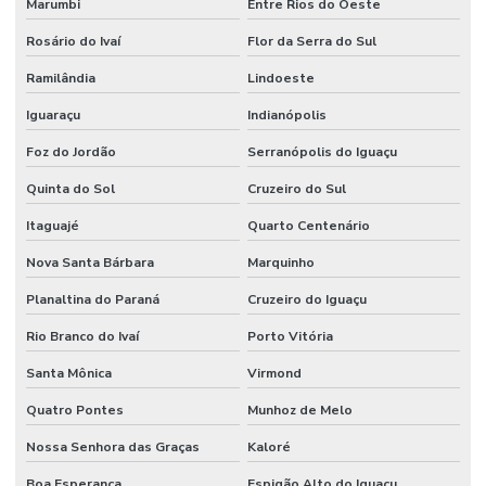
Marumbi
Entre Rios do Oeste
Rosário do Ivaí
Flor da Serra do Sul
Ramilândia
Lindoeste
Iguaraçu
Indianópolis
Foz do Jordão
Serranópolis do Iguaçu
Quinta do Sol
Cruzeiro do Sul
Itaguajé
Quarto Centenário
Nova Santa Bárbara
Marquinho
Planaltina do Paraná
Cruzeiro do Iguaçu
Rio Branco do Ivaí
Porto Vitória
Santa Mônica
Virmond
Quatro Pontes
Munhoz de Melo
Nossa Senhora das Graças
Kaloré
Boa Esperança
Espigão Alto do Iguaçu