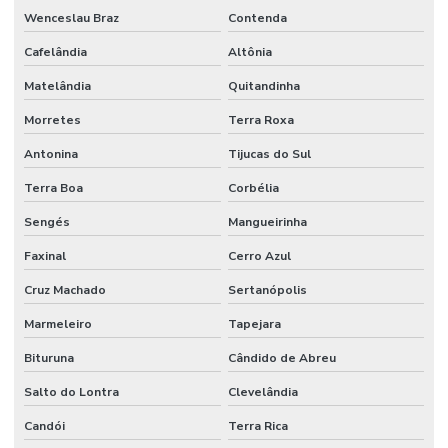
Wenceslau Braz
Contenda
Cafelândia
Altônia
Matelândia
Quitandinha
Morretes
Terra Roxa
Antonina
Tijucas do Sul
Terra Boa
Corbélia
Sengés
Mangueirinha
Faxinal
Cerro Azul
Cruz Machado
Sertanópolis
Marmeleiro
Tapejara
Bituruna
Cândido de Abreu
Salto do Lontra
Clevelândia
Candói
Terra Rica