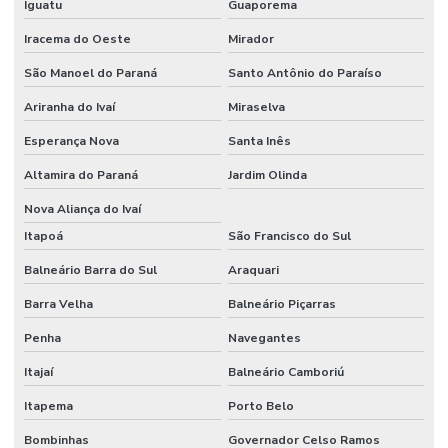
Iguatu
Guaporema
Iracema do Oeste
Mirador
São Manoel do Paraná
Santo Antônio do Paraíso
Ariranha do Ivaí
Miraselva
Esperança Nova
Santa Inês
Altamira do Paraná
Jardim Olinda
Nova Aliança do Ivaí
Itapoá
São Francisco do Sul
Balneário Barra do Sul
Araquari
Barra Velha
Balneário Piçarras
Penha
Navegantes
Itajaí
Balneário Camboriú
Itapema
Porto Belo
Bombinhas
Governador Celso Ramos