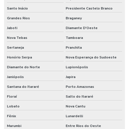
Santo Inácio
Presidente Castelo Branco
Grandes Rios
Braganey
Jaboti
Diamante D'Oeste
Nova Tebas
Tamboara
Sertaneja
Pranchita
Honório Serpa
Nova Esperança do Sudoeste
Diamante do Norte
Lupionópolis
Janiópolis
Japira
Santana do Itararé
Porto Amazonas
Floraí
Salto do Itararé
Lobato
Nova Cantu
Fênix
Lunardelli
Marumbi
Entre Rios do Oeste