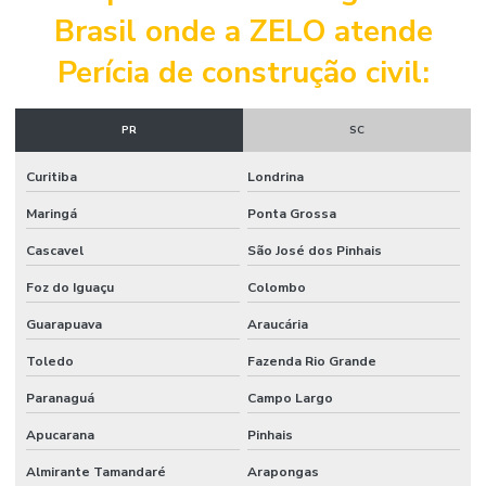
Brasil onde a ZELO atende
Laudo técnico engenharia civil
Perícia de construção civil:
Laudo técnico engenharia civil preço
Laudo técnico de estrutura
PR
SC
Laudo técnico de estrutura de concreto
Curitiba
Londrina
Laudo técnico de inspeção predial
Maringá
Ponta Grossa
Laudo técnico de obra
Cascavel
São José dos Pinhais
Laudo técnico predial
Foz do Iguaçu
Colombo
Laudo técnico de vistoria
Guarapuava
Araucária
Laudo técnico de vistoria engenharia civil
Toledo
Fazenda Rio Grande
Paranaguá
Campo Largo
Laudo de vistoria cautelar imóvel
Apucarana
Pinhais
Laudo de vistoria de imóvel
Almirante Tamandaré
Arapongas
Laudo de vistoria de imóvel comercial