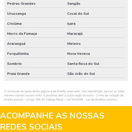
Pedras Grandes
Sangão
Urussanga
Cocal do Sul
Criciúma
Içara
Morro da Fumaça
Maracajá
Araranguá
Meleiro
Forquilhinha
Nova Veneza
Sombrio
Santa Rosa do Sul
Praia Grande
São João do Sul
O conteúdo do texto desta página é de direito reservado. Sua reprodução, parcial ou total,
mesmo citando nossos links, é proibida sem a autorização do autor. Crime de violação de
direito autoral – artigo 184 do Código Penal –
Lei 9610/98 - Lei de direitos autorais
.
ACOMPANHE AS NOSSAS
REDES SOCIAIS