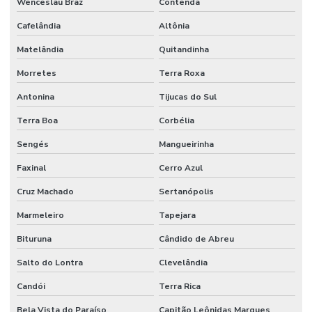
Wenceslau Braz
Contenda
Cafelândia
Altônia
Matelândia
Quitandinha
Morretes
Terra Roxa
Antonina
Tijucas do Sul
Terra Boa
Corbélia
Sengés
Mangueirinha
Faxinal
Cerro Azul
Cruz Machado
Sertanópolis
Marmeleiro
Tapejara
Bituruna
Cândido de Abreu
Salto do Lontra
Clevelândia
Candói
Terra Rica
Bela Vista do Paraíso
Capitão Leônidas Marques