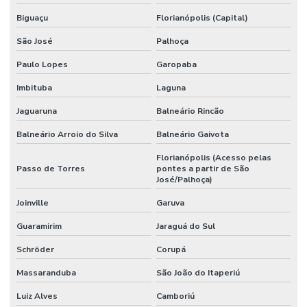
Biguaçu
Florianópolis (Capital)
São José
Palhoça
Paulo Lopes
Garopaba
Imbituba
Laguna
Jaguaruna
Balneário Rincão
Balneário Arroio do Silva
Balneário Gaivota
Florianópolis (Acesso pelas
Passo de Torres
pontes a partir de São
José/Palhoça)
Joinville
Garuva
Guaramirim
Jaraguá do Sul
Schröder
Corupá
Massaranduba
São João do Itaperiú
Luiz Alves
Camboriú