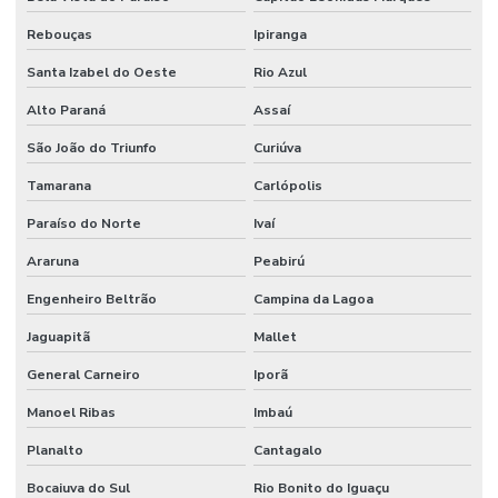
Rebouças
Ipiranga
Santa Izabel do Oeste
Rio Azul
Alto Paraná
Assaí
São João do Triunfo
Curiúva
Tamarana
Carlópolis
Paraíso do Norte
Ivaí
Araruna
Peabirú
Engenheiro Beltrão
Campina da Lagoa
Jaguapitã
Mallet
General Carneiro
Iporã
Manoel Ribas
Imbaú
Planalto
Cantagalo
Bocaiuva do Sul
Rio Bonito do Iguaçu