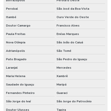
Borrazópolis
Pérola d'Oeste
Perobal
São José da Boa Vista
Itambé
Ouro Verde do Oeste
Doutor Camargo
Francisco Alves
Paula Freitas
Enéas Marques
Nova Olímpia
São João do Caiuá
Adrianópolis
São Tomé
Pato Bragado
São Pedro do Iguaçu
Laranjal
Mercedes
Maria Helena
Xambrê
Saudade do Iguaçu
Maripá
Fernandes Pinheiro
Guaraci
São Jorge do Ivaí
São Jorge do Patrocínio
Doutor Ulysses
Tapira