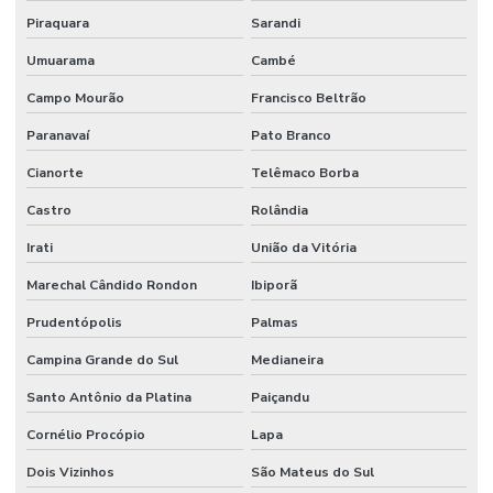
Piraquara
Sarandi
Laudo de vistoria de imóvel residencial
Umuarama
Cambé
Laudo de vistoria de imóvel para venda
Campo Mourão
Francisco Beltrão
Laudo de vistoria de obra
Paranavaí
Pato Branco
Laudo de vistoria de obra inacabada
Cianorte
Telêmaco Borba
Laudo de vistoria de reforma
Castro
Rolândia
Laudo de vistoria residencial
Irati
União da Vitória
Laudo de vistoria técnica
Marechal Cândido Rondon
Ibiporã
Laudo de vistoria técnica predial
Prudentópolis
Palmas
Laudo de vistoria técnica residencial
Campina Grande do Sul
Medianeira
Santo Antônio da Platina
Paiçandu
Laudos periciais de engenharia civil
Cornélio Procópio
Lapa
Parecer técnico de vistoria predial
Dois Vizinhos
São Mateus do Sul
Perícia de construção civil