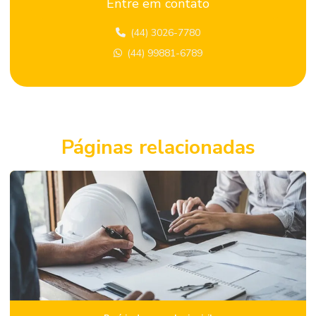
Entre em contato
Avaliação de locação de imóvel
(44) 3026-7780
Avaliação patrimonial de imóveis
(44) 99881-6789
Avaliação predial
Avaliação de terrenos
Avaliação de terrenos urbanos
Consultoria de engenharia
Páginas relacionadas
Consultoria de engenharia civil
Consultoria de engenharia para condomínios
Consultoria em projetos de engenharia
Elaboração de laudo técnico engenharia civil
Elaboração de plano de manutenção predial
Empresa de avaliação de imóveis