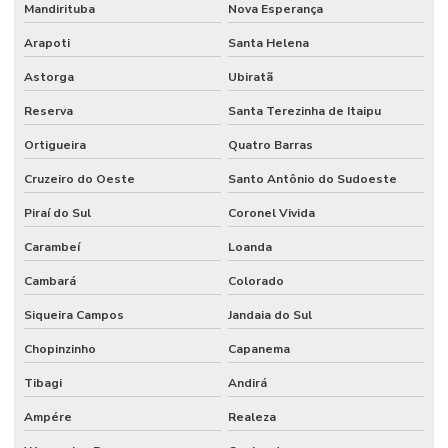
Mandirituba
Nova Esperança
Vistoria predial com drone
Arapoti
Santa Helena
Vistoria predial laudo
Astorga
Ubiratã
Vistoria residencial
Reserva
Santa Terezinha de Itaipu
Ortigueira
Quatro Barras
Cruzeiro do Oeste
Santo Antônio do Sudoeste
Piraí do Sul
Coronel Vivida
Carambeí
Loanda
Cambará
Colorado
Siqueira Campos
Jandaia do Sul
Chopinzinho
Capanema
Tibagi
Andirá
Ampére
Realeza