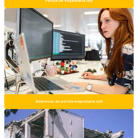
Perícia de engenharia civil
Empresa de laudo de engenharia
Empresa de laudo estrutural
Empresa de perícia de engenharia
Empresa de vistoria de imóvel
Empresas de perícia engenharia civil
Engenharia de avaliação imóveis e perícia
Inspeção estrutural
Inspeção estrutural predial
Inspeção de imóvel
Empresas de perícia engenharia civil
Inspeção predial
Inspeção predial condomínio
Inspeção predial com drone