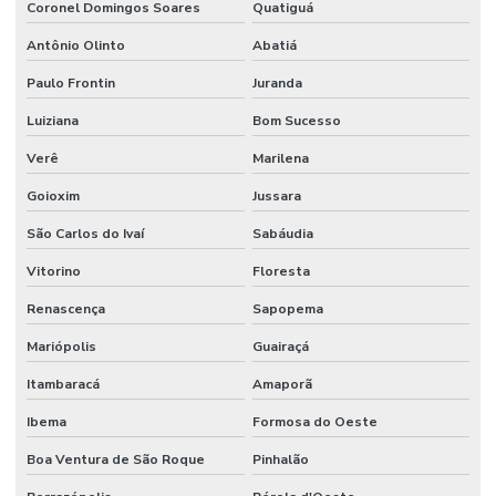
Coronel Domingos Soares
Quatiguá
Antônio Olinto
Abatiá
Paulo Frontin
Juranda
Luiziana
Bom Sucesso
Verê
Marilena
Goioxim
Jussara
São Carlos do Ivaí
Sabáudia
Vitorino
Floresta
Renascença
Sapopema
Mariópolis
Guairaçá
Itambaracá
Amaporã
Ibema
Formosa do Oeste
Boa Ventura de São Roque
Pinhalão