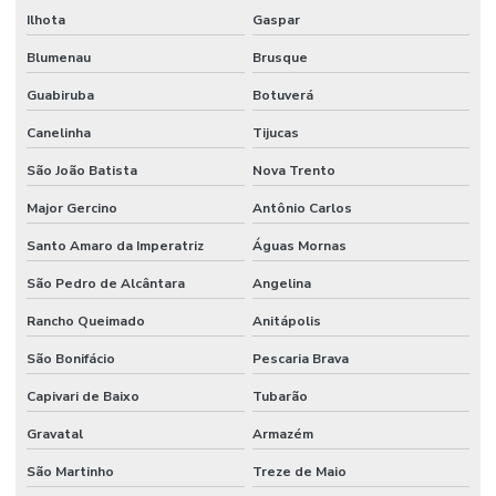
Ilhota
Gaspar
Blumenau
Brusque
Guabiruba
Botuverá
Canelinha
Tijucas
São João Batista
Nova Trento
Major Gercino
Antônio Carlos
Santo Amaro da Imperatriz
Águas Mornas
São Pedro de Alcântara
Angelina
Rancho Queimado
Anitápolis
São Bonifácio
Pescaria Brava
Capivari de Baixo
Tubarão
Gravatal
Armazém
São Martinho
Treze de Maio