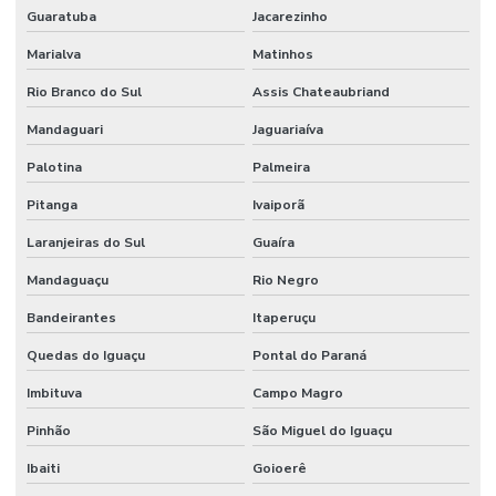
Guaratuba
Jacarezinho
Perícia de engenharia e avaliações
Marialva
Matinhos
Perícia de engenharia civil
Rio Branco do Sul
Assis Chateaubriand
Perícia judicial de engenharia
Mandaguari
Jaguariaíva
Perícia predial
Palotina
Palmeira
Perito avaliador de imóveis
Pitanga
Ivaiporã
Renovatória de aluguel
Laranjeiras do Sul
Guaíra
Renovatória de aluguel comercial
Mandaguaçu
Rio Negro
Renovatória de locação
Bandeirantes
Itaperuçu
Quedas do Iguaçu
Pontal do Paraná
Renovatória de locação comercial
Imbituva
Campo Magro
Serviço de avaliação de imóveis
Pinhão
São Miguel do Iguaçu
Vistoria de obra
Ibaiti
Goioerê
Vistoria predial