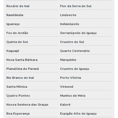
Rosário do Ivaí
Flor da Serra do Sul
Ramilândia
Lindoeste
Iguaraçu
Indianópolis
Foz do Jordão
Serranópolis do Iguaçu
Quinta do Sol
Cruzeiro do Sul
Itaguajé
Quarto Centenário
Nova Santa Bárbara
Marquinho
Planaltina do Paraná
Cruzeiro do Iguaçu
Rio Branco do Ivaí
Porto Vitória
Santa Mônica
Virmond
Quatro Pontes
Munhoz de Melo
Nossa Senhora das Graças
Kaloré
Boa Esperança
Espigão Alto do Iguaçu