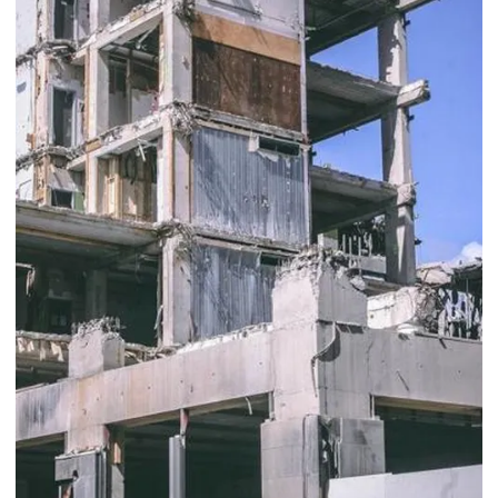
Inspeção predial preço
Inspeção predial residencial
Inspeção predial total
Inspeção e vistoria predial
Laudo de avaliação de aluguel
Laudo de avaliação estrutural
Laudo de avaliação de imóvel
Laudo de avaliação de imóvel para locação
Laudo de avaliação de imóvel preço
Laudo de avaliação de imóvel urbano
Laudo de avaliação de imóvel para venda
Laudo estrutural predial