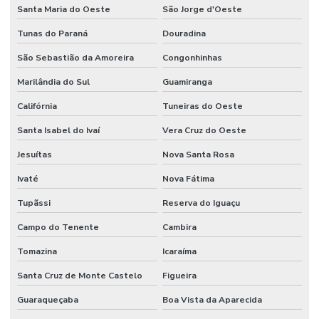
Santa Maria do Oeste
São Jorge d'Oeste
Tunas do Paraná
Douradina
São Sebastião da Amoreira
Congonhinhas
Marilândia do Sul
Guamiranga
Califórnia
Tuneiras do Oeste
Santa Isabel do Ivaí
Vera Cruz do Oeste
Jesuítas
Nova Santa Rosa
Ivaté
Nova Fátima
Tupãssi
Reserva do Iguaçu
Campo do Tenente
Cambira
Tomazina
Icaraíma
Santa Cruz de Monte Castelo
Figueira
Guaraqueçaba
Boa Vista da Aparecida