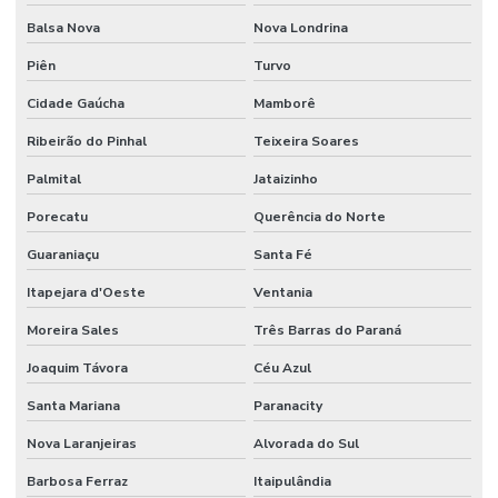
Balsa Nova
Nova Londrina
Piên
Turvo
Cidade Gaúcha
Mamborê
Ribeirão do Pinhal
Teixeira Soares
Palmital
Jataizinho
Porecatu
Querência do Norte
Guaraniaçu
Santa Fé
Itapejara d'Oeste
Ventania
Moreira Sales
Três Barras do Paraná
Joaquim Távora
Céu Azul
Santa Mariana
Paranacity
Nova Laranjeiras
Alvorada do Sul
Barbosa Ferraz
Itaipulândia