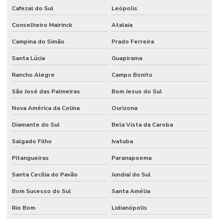
Cafezal do Sul
Leópolis
Conselheiro Mairinck
Atalaia
Campina do Simão
Prado Ferreira
Santa Lúcia
Guapirama
Rancho Alegre
Campo Bonito
São José das Palmeiras
Bom Jesus do Sul
Nova América da Colina
Ourizona
Diamante do Sul
Bela Vista da Caroba
Salgado Filho
Ivatuba
Pitangueiras
Paranapoema
Santa Cecília do Pavão
Jundiaí do Sul
Bom Sucesso do Sul
Santa Amélia
Rio Bom
Lidianópolis