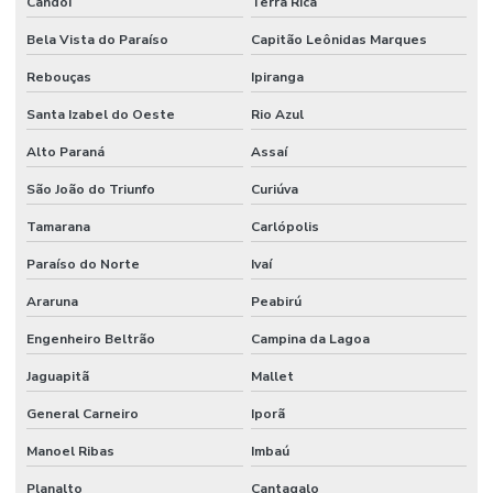
Candói
Terra Rica
Bela Vista do Paraíso
Capitão Leônidas Marques
Rebouças
Ipiranga
Santa Izabel do Oeste
Rio Azul
Alto Paraná
Assaí
São João do Triunfo
Curiúva
Tamarana
Carlópolis
Paraíso do Norte
Ivaí
Araruna
Peabirú
Engenheiro Beltrão
Campina da Lagoa
Jaguapitã
Mallet
General Carneiro
Iporã
Manoel Ribas
Imbaú
Planalto
Cantagalo