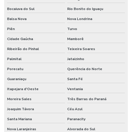
Bocaiuva do Sul
Rio Bonito do Iguaçu
Balsa Nova
Nova Londrina
Piên
Turvo
Cidade Gaúcha
Mamborê
Ribeirão do Pinhal
Teixeira Soares
Palmital
Jataizinho
Porecatu
Querência do Norte
Guaraniaçu
Santa Fé
Itapejara d'Oeste
Ventania
Moreira Sales
Três Barras do Paraná
Joaquim Távora
Céu Azul
Santa Mariana
Paranacity
Nova Laranjeiras
Alvorada do Sul