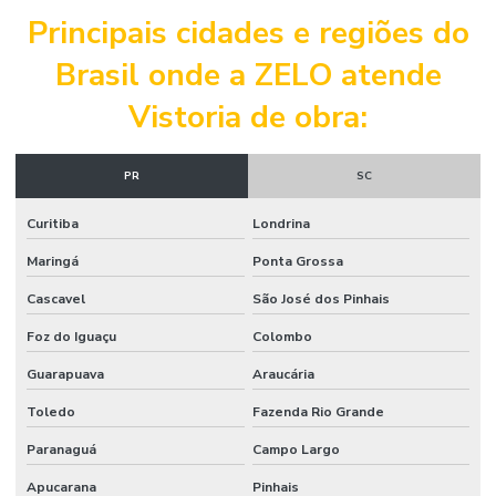
Principais cidades e regiões do
Laudo técnico de inspeção predial
Brasil onde a ZELO atende
Laudo técnico de obra
Vistoria de obra:
Laudo técnico predial
Laudo técnico de vistoria
PR
SC
Laudo técnico de vistoria engenharia civil
Curitiba
Londrina
Laudo de vistoria cautelar imóvel
Maringá
Ponta Grossa
Laudo de vistoria de imóvel
Cascavel
São José dos Pinhais
Laudo de vistoria de imóvel comercial
Foz do Iguaçu
Colombo
Laudo de vistoria de imóvel residencial
Guarapuava
Araucária
Laudo de vistoria de imóvel para venda
Toledo
Fazenda Rio Grande
Laudo de vistoria de obra
Paranaguá
Campo Largo
Laudo de vistoria de obra inacabada
Apucarana
Pinhais