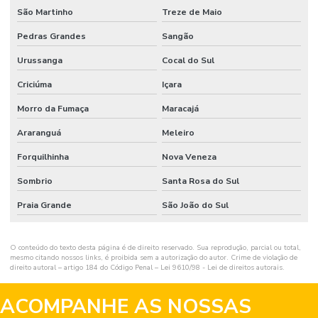
São Martinho
Treze de Maio
Pedras Grandes
Sangão
Urussanga
Cocal do Sul
Criciúma
Içara
Morro da Fumaça
Maracajá
Araranguá
Meleiro
Forquilhinha
Nova Veneza
Sombrio
Santa Rosa do Sul
Praia Grande
São João do Sul
O conteúdo do texto desta página é de direito reservado. Sua reprodução, parcial ou total,
mesmo citando nossos links, é proibida sem a autorização do autor. Crime de violação de
direito autoral – artigo 184 do Código Penal –
Lei 9610/98 - Lei de direitos autorais
.
ACOMPANHE AS NOSSAS