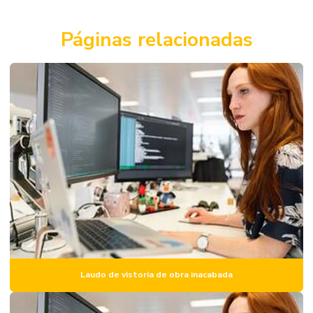
Avaliação de terrenos urbanos
Consultoria de engenharia
Páginas relacionadas
Consultoria de engenharia civil
Consultoria de engenharia para condomínios
Consultoria em projetos de engenharia
Elaboração de laudo técnico engenharia civil
Elaboração de plano de manutenção predial
Empresa de avaliação de imóveis
Empresa de laudo de engenharia
Empresa de laudo estrutural
Empresa de perícia de engenharia
Laudo de vistoria de obra inacabada
Empresa de vistoria de imóvel