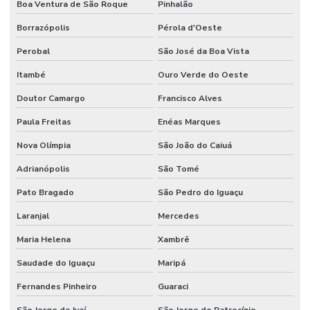
Boa Ventura de São Roque
Pinhalão
Borrazópolis
Pérola d'Oeste
Perobal
São José da Boa Vista
Itambé
Ouro Verde do Oeste
Doutor Camargo
Francisco Alves
Paula Freitas
Enéas Marques
Nova Olímpia
São João do Caiuá
Adrianópolis
São Tomé
Pato Bragado
São Pedro do Iguaçu
Laranjal
Mercedes
Maria Helena
Xambrê
Saudade do Iguaçu
Maripá
Fernandes Pinheiro
Guaraci
São Jorge do Ivaí
São Jorge do Patrocínio