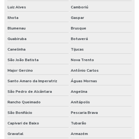
Luiz Alves
Camboriú
Ilhota
Gaspar
Blumenau
Brusque
Guabiruba
Botuverá
Canelinha
Tijucas
São João Batista
Nova Trento
Major Gercino
Antônio Carlos
Santo Amaro da Imperatriz
Águas Mornas
São Pedro de Alcântara
Angelina
Rancho Queimado
Anitápolis
São Bonifácio
Pescaria Brava
Capivari de Baixo
Tubarão
Gravatal
Armazém