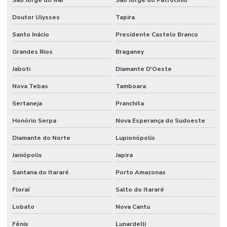
Doutor Ulysses
Tapira
Santo Inácio
Presidente Castelo Branco
Grandes Rios
Braganey
Jaboti
Diamante D'Oeste
Nova Tebas
Tamboara
Sertaneja
Pranchita
Honório Serpa
Nova Esperança do Sudoeste
Diamante do Norte
Lupionópolis
Janiópolis
Japira
Santana do Itararé
Porto Amazonas
Floraí
Salto do Itararé
Lobato
Nova Cantu
Fênix
Lunardelli