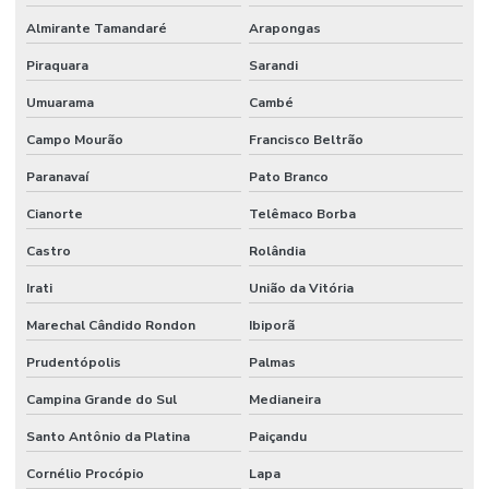
Almirante Tamandaré
Arapongas
Laudo de vistoria de reforma
Piraquara
Sarandi
Laudo de vistoria residencial
Umuarama
Cambé
Laudo de vistoria técnica
Campo Mourão
Francisco Beltrão
Laudo de vistoria técnica predial
Paranavaí
Pato Branco
Laudo de vistoria técnica residencial
Cianorte
Telêmaco Borba
Laudos periciais de engenharia civil
Castro
Rolândia
Parecer técnico de vistoria predial
Irati
União da Vitória
Perícia de construção civil
Marechal Cândido Rondon
Ibiporã
Perícia de engenharia e avaliações
Prudentópolis
Palmas
Perícia de engenharia civil
Campina Grande do Sul
Medianeira
Perícia judicial de engenharia
Santo Antônio da Platina
Paiçandu
Perícia predial
Cornélio Procópio
Lapa