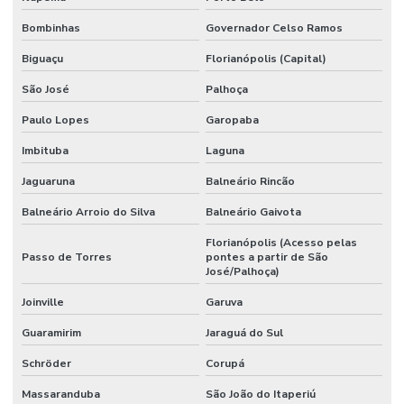
Bombinhas
Governador Celso Ramos
Biguaçu
Florianópolis (Capital)
São José
Palhoça
Paulo Lopes
Garopaba
Imbituba
Laguna
Jaguaruna
Balneário Rincão
Balneário Arroio do Silva
Balneário Gaivota
Florianópolis (Acesso pelas
Passo de Torres
pontes a partir de São
José/Palhoça)
Joinville
Garuva
Guaramirim
Jaraguá do Sul
Schröder
Corupá
Massaranduba
São João do Itaperiú