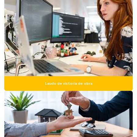
Empresas de perícia engenharia civil
Engenharia de avaliação imóveis e perícia
Inspeção estrutural
Inspeção estrutural predial
Inspeção de imóvel
Inspeção predial
Inspeção predial condomínio
Inspeção predial com drone
Laudo de vistoria de obra
Inspeção predial preço
Inspeção predial residencial
Inspeção predial total
Inspeção e vistoria predial