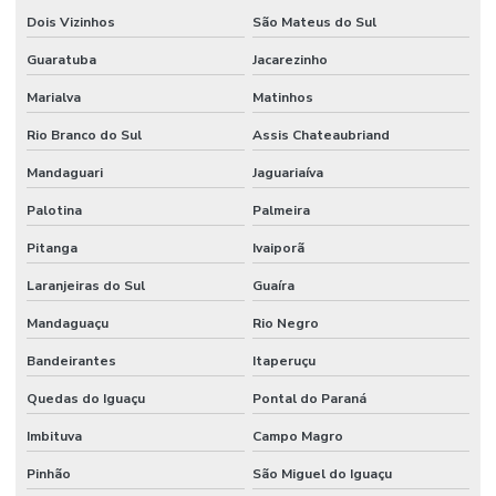
Dois Vizinhos
São Mateus do Sul
Perito avaliador de imóveis
Guaratuba
Jacarezinho
Renovatória de aluguel
Marialva
Matinhos
Renovatória de aluguel comercial
Rio Branco do Sul
Assis Chateaubriand
Renovatória de locação
Mandaguari
Jaguariaíva
Renovatória de locação comercial
Palotina
Palmeira
Serviço de avaliação de imóveis
Pitanga
Ivaiporã
Vistoria de obra
Laranjeiras do Sul
Guaíra
Vistoria predial
Mandaguaçu
Rio Negro
Vistoria predial com drone
Bandeirantes
Itaperuçu
Vistoria predial laudo
Quedas do Iguaçu
Pontal do Paraná
Vistoria residencial
Imbituva
Campo Magro
Pinhão
São Miguel do Iguaçu