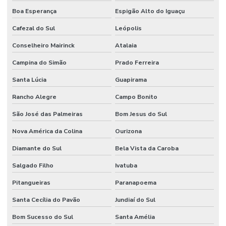
Boa Esperança
Espigão Alto do Iguaçu
Cafezal do Sul
Leópolis
Conselheiro Mairinck
Atalaia
Campina do Simão
Prado Ferreira
Santa Lúcia
Guapirama
Rancho Alegre
Campo Bonito
São José das Palmeiras
Bom Jesus do Sul
Nova América da Colina
Ourizona
Diamante do Sul
Bela Vista da Caroba
Salgado Filho
Ivatuba
Pitangueiras
Paranapoema
Santa Cecília do Pavão
Jundiaí do Sul
Bom Sucesso do Sul
Santa Amélia