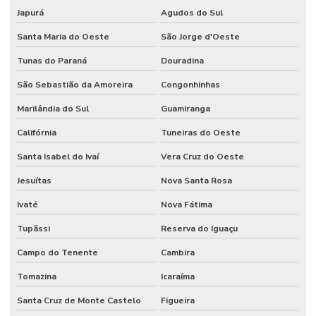
Japurá
Agudos do Sul
Santa Maria do Oeste
São Jorge d'Oeste
Tunas do Paraná
Douradina
São Sebastião da Amoreira
Congonhinhas
Marilândia do Sul
Guamiranga
Califórnia
Tuneiras do Oeste
Santa Isabel do Ivaí
Vera Cruz do Oeste
Jesuítas
Nova Santa Rosa
Ivaté
Nova Fátima
Tupãssi
Reserva do Iguaçu
Campo do Tenente
Cambira
Tomazina
Icaraíma
Santa Cruz de Monte Castelo
Figueira