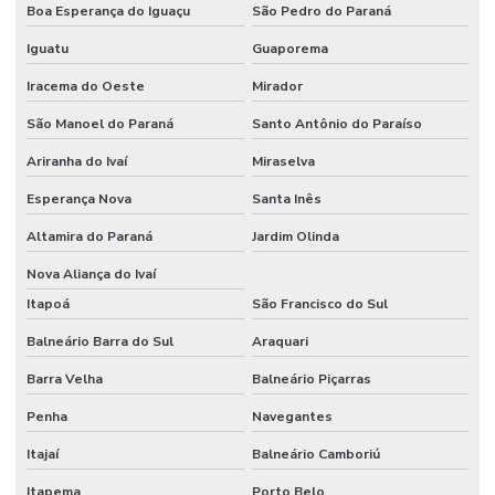
Boa Esperança do Iguaçu
São Pedro do Paraná
Iguatu
Guaporema
Iracema do Oeste
Mirador
São Manoel do Paraná
Santo Antônio do Paraíso
Ariranha do Ivaí
Miraselva
Esperança Nova
Santa Inês
Altamira do Paraná
Jardim Olinda
Nova Aliança do Ivaí
Itapoá
São Francisco do Sul
Balneário Barra do Sul
Araquari
Barra Velha
Balneário Piçarras
Penha
Navegantes
Itajaí
Balneário Camboriú
Itapema
Porto Belo