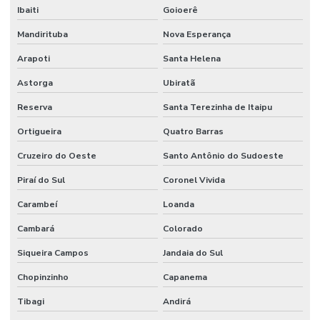
Ibaiti
Goioerê
Mandirituba
Nova Esperança
Arapoti
Santa Helena
Astorga
Ubiratã
Reserva
Santa Terezinha de Itaipu
Ortigueira
Quatro Barras
Cruzeiro do Oeste
Santo Antônio do Sudoeste
Piraí do Sul
Coronel Vivida
Carambeí
Loanda
Cambará
Colorado
Siqueira Campos
Jandaia do Sul
Chopinzinho
Capanema
Tibagi
Andirá