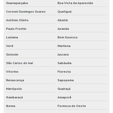
Guaraqueçaba
Boa Vista da Aparecida
Coronel Domingos Soares
Quatiguá
Antônio Olinto
Abatiá
Paulo Frontin
Juranda
Luiziana
Bom Sucesso
Verê
Marilena
Goioxim
Jussara
São Carlos do Ivaí
Sabáudia
Vitorino
Floresta
Renascença
Sapopema
Mariópolis
Guairaçá
Itambaracá
Amaporã
Ibema
Formosa do Oeste