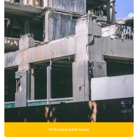
Laudo pericial predial
Laudo pericial de rachaduras
Laudo predial
Laudo de reforço estrutural
Laudo de reforma
Laudo de reforma de apartamento
Laudo técnico de avaliação estrutural
Laudo técnico engenharia
Laudo técnico engenharia civil
Laudo técnico engenharia civil preço
Laudo técnico de estrutura
Vistoria predial laudo
Laudo técnico de estrutura de concreto