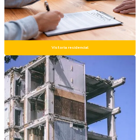
Laudo de avaliação de aluguel
Laudo de avaliação estrutural
Laudo de avaliação de imóvel
Laudo de avaliação de imóvel para locação
Laudo de avaliação de imóvel preço
Vistoria residencial
Laudo de avaliação de imóvel urbano
Laudo de avaliação de imóvel para venda
Laudo estrutural predial
Laudo estrutural residencial
Laudo de inspeção predial
Laudo de obra
Laudo de obra civil
Laudo de patologia estrutural