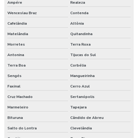
Ampére
Realeza
Wenceslau Braz
Contenda
Cafelândia
Altônia
Matelândia
Quitandinha
Morretes
Terra Roxa
Antonina
Tijucas do Sul
Terra Boa
Corbélia
Sengés
Mangueirinha
Faxinal
Cerro Azul
Cruz Machado
Sertanópolis
Marmeleiro
Tapejara
Bituruna
Cândido de Abreu
Salto do Lontra
Clevelândia