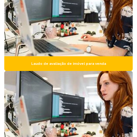
Elaboração de laudo técnico engenharia civil
Elaboração de plano de manutenção predial
Empresa de avaliação de imóveis
Empresa de laudo de engenharia
Empresa de laudo estrutural
Empresa de perícia de engenharia
Laudo de avaliação de imóvel para venda
Empresa de vistoria de imóvel
Empresas de perícia engenharia civil
Engenharia de avaliação imóveis e perícia
Inspeção estrutural
Inspeção estrutural predial
Inspeção de imóvel