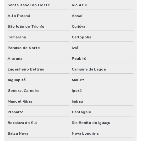
Santa Izabel do Oeste
Rio Azul
Alto Paraná
Assaí
São João do Triunfo
Curiúva
Tamarana
Carlópolis
Paraíso do Norte
Ivaí
Araruna
Peabirú
Engenheiro Beltrão
Campina da Lagoa
Jaguapitã
Mallet
General Carneiro
Iporã
Manoel Ribas
Imbaú
Planalto
Cantagalo
Bocaiuva do Sul
Rio Bonito do Iguaçu
Balsa Nova
Nova Londrina