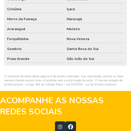
Criciúma
Içara
Morro da Fumaça
Maracajá
Araranguá
Meleiro
Forquilhinha
Nova Veneza
Sombrio
Santa Rosa do Sul
Praia Grande
São João do Sul
O conteúdo do texto desta página é de direito reservado. Sua reprodução, parcial ou total,
mesmo citando nossos links, é proibida sem a autorização do autor. Crime de violação de
direito autoral – artigo 184 do Código Penal –
Lei 9610/98 - Lei de direitos autorais
.
ACOMPANHE AS NOSSAS
REDES SOCIAIS