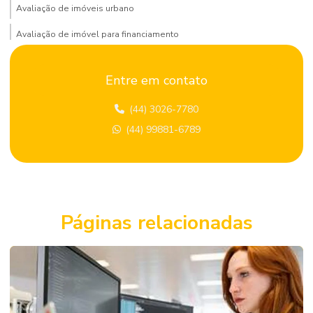
Avaliação de imóveis urbano
Avaliação de imóvel para financiamento
Avaliação de imóvel para venda
Entre em contato
Avaliação de locação de imóvel
(44) 3026-7780
Avaliação patrimonial de imóveis
(44) 99881-6789
Avaliação predial
Avaliação de terrenos
Avaliação de terrenos urbanos
Consultoria de engenharia
Páginas relacionadas
Consultoria de engenharia civil
Consultoria de engenharia para condomínios
Consultoria em projetos de engenharia