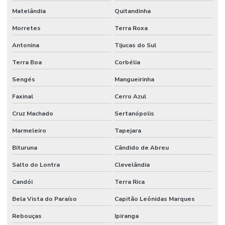
Matelândia
Quitandinha
Morretes
Terra Roxa
Antonina
Tijucas do Sul
Terra Boa
Corbélia
Sengés
Mangueirinha
Faxinal
Cerro Azul
Cruz Machado
Sertanópolis
Marmeleiro
Tapejara
Bituruna
Cândido de Abreu
Salto do Lontra
Clevelândia
Candói
Terra Rica
Bela Vista do Paraíso
Capitão Leônidas Marques
Rebouças
Ipiranga