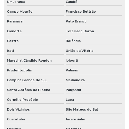
Umuarama
Cambé
Laudo de vistoria cautelar imóvel
Campo Mourão
Francisco Beltrão
Laudo de vistoria de imóvel
Paranavaí
Pato Branco
Laudo de vistoria de imóvel comercial
Cianorte
Telêmaco Borba
Laudo de vistoria de imóvel residencial
Castro
Rolândia
Irati
União da Vitória
Laudo de vistoria de imóvel para venda
Marechal Cândido Rondon
Ibiporã
Laudo de vistoria de obra
Prudentópolis
Palmas
Laudo de vistoria de obra inacabada
Campina Grande do Sul
Medianeira
Laudo de vistoria de reforma
Santo Antônio da Platina
Paiçandu
Laudo de vistoria residencial
Cornélio Procópio
Lapa
Laudo de vistoria técnica
Dois Vizinhos
São Mateus do Sul
Laudo de vistoria técnica predial
Guaratuba
Jacarezinho
Laudo de vistoria técnica residencial
Marialva
Matinhos