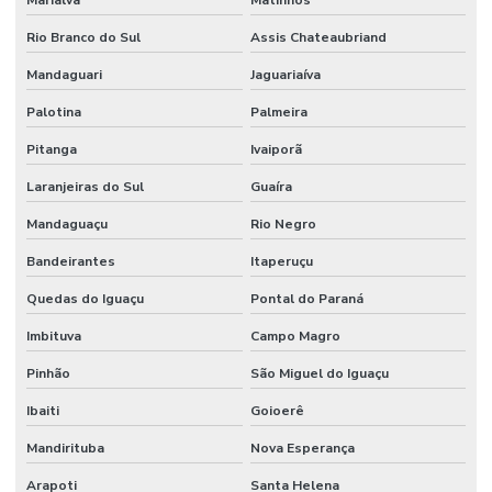
Laudos periciais de engenharia civil
Rio Branco do Sul
Assis Chateaubriand
Parecer técnico de vistoria predial
Mandaguari
Jaguariaíva
Perícia de construção civil
Palotina
Palmeira
Pitanga
Ivaiporã
Perícia de engenharia e avaliações
Laranjeiras do Sul
Guaíra
Perícia de engenharia civil
Mandaguaçu
Rio Negro
Perícia judicial de engenharia
Bandeirantes
Itaperuçu
Perícia predial
Quedas do Iguaçu
Pontal do Paraná
Perito avaliador de imóveis
Imbituva
Campo Magro
Renovatória de aluguel
Pinhão
São Miguel do Iguaçu
Renovatória de aluguel comercial
Ibaiti
Goioerê
Renovatória de locação
Mandirituba
Nova Esperança
Renovatória de locação comercial
Arapoti
Santa Helena