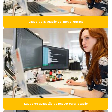
Inspeção predial
Inspeção predial condomínio
Inspeção predial com drone
Laudo de avaliação de imóvel urbano
Inspeção predial preço
Inspeção predial residencial
Inspeção predial total
Inspeção e vistoria predial
Laudo de avaliação de aluguel
Laudo de avaliação estrutural
Laudo de avaliação de imóvel
Laudo de avaliação de imóvel para locação
Laudo de avaliação de imóvel preço
Laudo de avaliação de imóvel para locação