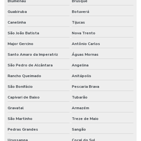
Blumenau
Brusque
Guabiruba
Botuverá
Canelinha
Tijucas
São João Batista
Nova Trento
Major Gercino
Antônio Carlos
Santo Amaro da Imperatriz
Águas Mornas
São Pedro de Alcântara
Angelina
Rancho Queimado
Anitápolis
São Bonifácio
Pescaria Brava
Capivari de Baixo
Tubarão
Gravatal
Armazém
São Martinho
Treze de Maio
Pedras Grandes
Sangão
Urussanga
Cocal do Sul