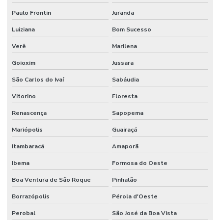
Paulo Frontin
Juranda
Luiziana
Bom Sucesso
Verê
Marilena
Goioxim
Jussara
São Carlos do Ivaí
Sabáudia
Vitorino
Floresta
Renascença
Sapopema
Mariópolis
Guairaçá
Itambaracá
Amaporã
Ibema
Formosa do Oeste
Boa Ventura de São Roque
Pinhalão
Borrazópolis
Pérola d'Oeste
Perobal
São José da Boa Vista