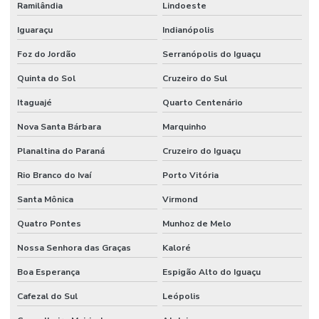
Ramilândia
Lindoeste
Iguaraçu
Indianópolis
Foz do Jordão
Serranópolis do Iguaçu
Quinta do Sol
Cruzeiro do Sul
Itaguajé
Quarto Centenário
Nova Santa Bárbara
Marquinho
Planaltina do Paraná
Cruzeiro do Iguaçu
Rio Branco do Ivaí
Porto Vitória
Santa Mônica
Virmond
Quatro Pontes
Munhoz de Melo
Nossa Senhora das Graças
Kaloré
Boa Esperança
Espigão Alto do Iguaçu
Cafezal do Sul
Leópolis