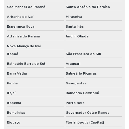
São Manoel do Paraná
Santo Antônio do Paraíso
Ariranha do Ivaí
Miraselva
Esperança Nova
Santa Inês
Altamira do Paraná
Jardim Olinda
Nova Aliança do Ivaí
Itapoá
São Francisco do Sul
Balneário Barra do Sul
Araquari
Barra Velha
Balneário Piçarras
Penha
Navegantes
Itajaí
Balneário Camboriú
Itapema
Porto Belo
Bombinhas
Governador Celso Ramos
Biguaçu
Florianópolis (Capital)