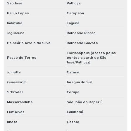
São José
Palhoça
Paulo Lopes
Garopaba
Imbituba
Laguna
Jaguaruna
Balneário Rincão
Balneário Arroio do Silva
Balneário Gaivota
Florianópolis (Acesso pelas
Passo de Torres
pontes a partir de São
José/Palhoça)
Joinville
Garuva
Guaramirim
Jaraguá do Sul
Schröder
Corupá
Massaranduba
São João do Itaperiú
Luiz Alves
Camboriú
Ilhota
Gaspar