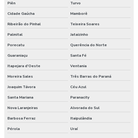
Piên
Turvo
Cidade Gaúcha
Mamborê
Ribeirão do Pinhal
Teixeira Soares
Palmital
Jataizinho
Porecatu
Querência do Norte
Guaraniaçu
Santa Fé
Itapejara d'Oeste
Ventania
Moreira Sales
Três Barras do Paraná
Joaquim Távora
Céu Azul
Santa Mariana
Paranacity
Nova Laranjeiras
Alvorada do Sul
Barbosa Ferraz
Itaipulândia
Pérola
Uraí