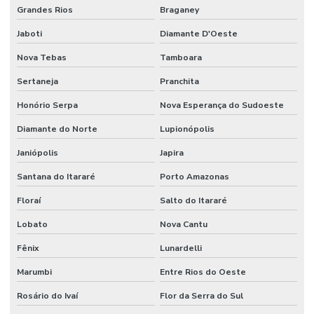
Grandes Rios
Braganey
Jaboti
Diamante D'Oeste
Nova Tebas
Tamboara
Sertaneja
Pranchita
Honório Serpa
Nova Esperança do Sudoeste
Diamante do Norte
Lupionópolis
Janiópolis
Japira
Santana do Itararé
Porto Amazonas
Floraí
Salto do Itararé
Lobato
Nova Cantu
Fênix
Lunardelli
Marumbi
Entre Rios do Oeste
Rosário do Ivaí
Flor da Serra do Sul