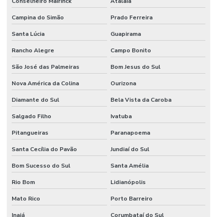
Conselheiro Mairinck
Atalaia
Campina do Simão
Prado Ferreira
Santa Lúcia
Guapirama
Rancho Alegre
Campo Bonito
São José das Palmeiras
Bom Jesus do Sul
Nova América da Colina
Ourizona
Diamante do Sul
Bela Vista da Caroba
Salgado Filho
Ivatuba
Pitangueiras
Paranapoema
Santa Cecília do Pavão
Jundiaí do Sul
Bom Sucesso do Sul
Santa Amélia
Rio Bom
Lidianópolis
Mato Rico
Porto Barreiro
Inajá
Corumbataí do Sul