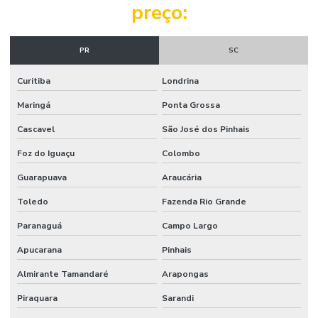
preço:
Laudo de reforma de apartamento
Laudo técnico de avaliação estrutural
PR
SC
Laudo técnico engenharia
Curitiba
Londrina
Laudo técnico engenharia civil
Maringá
Ponta Grossa
Laudo técnico engenharia civil preço
Cascavel
São José dos Pinhais
Foz do Iguaçu
Colombo
Laudo técnico de estrutura
Guarapuava
Araucária
Laudo técnico de estrutura de concreto
Toledo
Fazenda Rio Grande
Laudo técnico de inspeção predial
Paranaguá
Campo Largo
Laudo técnico de obra
Apucarana
Pinhais
Laudo técnico predial
Almirante Tamandaré
Arapongas
Laudo técnico de vistoria
Piraquara
Sarandi
Laudo técnico de vistoria engenharia civil