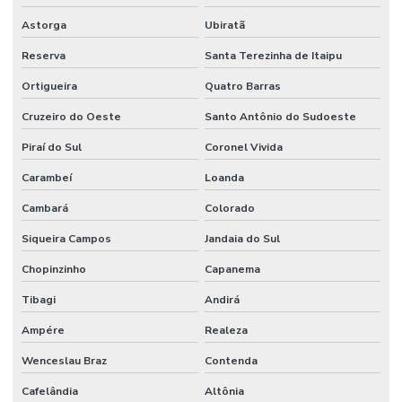
Serviço de avaliação de imóveis
Astorga
Ubiratã
Vistoria de obra
Reserva
Santa Terezinha de Itaipu
Vistoria predial
Ortigueira
Quatro Barras
Cruzeiro do Oeste
Santo Antônio do Sudoeste
Vistoria predial com drone
Piraí do Sul
Coronel Vivida
Vistoria predial laudo
Carambeí
Loanda
Vistoria residencial
Cambará
Colorado
Siqueira Campos
Jandaia do Sul
Chopinzinho
Capanema
Tibagi
Andirá
Ampére
Realeza
Wenceslau Braz
Contenda
Cafelândia
Altônia