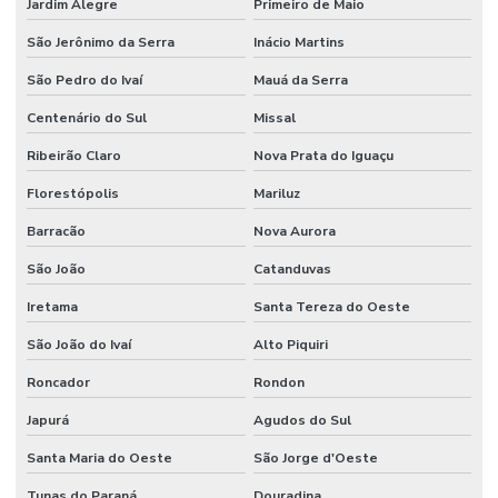
Jardim Alegre
Primeiro de Maio
São Jerônimo da Serra
Inácio Martins
São Pedro do Ivaí
Mauá da Serra
Centenário do Sul
Missal
Ribeirão Claro
Nova Prata do Iguaçu
Florestópolis
Mariluz
Barracão
Nova Aurora
São João
Catanduvas
Iretama
Santa Tereza do Oeste
São João do Ivaí
Alto Piquiri
Roncador
Rondon
Japurá
Agudos do Sul
Santa Maria do Oeste
São Jorge d'Oeste
Tunas do Paraná
Douradina