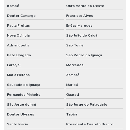
Itambé
Ouro Verde do Oeste
Doutor Camargo
Francisco Alves
Paula Freitas
Enéas Marques
Nova Olímpia
São João do Caiuá
Adrianópolis
São Tomé
Pato Bragado
São Pedro do Iguaçu
Laranjal
Mercedes
Maria Helena
Xambrê
Saudade do Iguaçu
Maripá
Fernandes Pinheiro
Guaraci
São Jorge do Ivaí
São Jorge do Patrocínio
Doutor Ulysses
Tapira
Santo Inácio
Presidente Castelo Branco