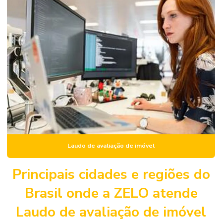
Laudo de avaliação de imóvel urbano
Laudo de avaliação de imóvel para venda
Laudo estrutural predial
Laudo estrutural residencial
Laudo de inspeção predial
Laudo de obra
Laudo de obra civil
Laudo de patologia estrutural
Laudo de avaliação de imóvel
Laudo pericial predial
Laudo pericial de rachaduras
Principais cidades e regiões do
Laudo predial
Brasil onde a ZELO atende
Laudo de reforço estrutural
Laudo de avaliação de imóvel
Laudo de reforma