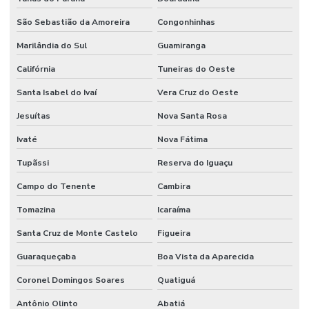
São Sebastião da Amoreira
Congonhinhas
Marilândia do Sul
Guamiranga
Califórnia
Tuneiras do Oeste
Santa Isabel do Ivaí
Vera Cruz do Oeste
Jesuítas
Nova Santa Rosa
Ivaté
Nova Fátima
Tupãssi
Reserva do Iguaçu
Campo do Tenente
Cambira
Tomazina
Icaraíma
Santa Cruz de Monte Castelo
Figueira
Guaraqueçaba
Boa Vista da Aparecida
Coronel Domingos Soares
Quatiguá
Antônio Olinto
Abatiá