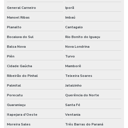
General Carneiro
Iporã
Manoel Ribas
Imbaú
Planalto
Cantagalo
Bocaiuva do Sul
Rio Bonito do Iguaçu
Balsa Nova
Nova Londrina
Piên
Turvo
Cidade Gaúcha
Mamborê
Ribeirão do Pinhal
Teixeira Soares
Palmital
Jataizinho
Porecatu
Querência do Norte
Guaraniaçu
Santa Fé
Itapejara d'Oeste
Ventania
Moreira Sales
Três Barras do Paraná