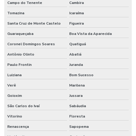
Campo do Tenente
Cambira
Tomazina
Icaraíma
Santa Cruz de Monte Castelo
Figueira
Guaraqueçaba
Boa Vista da Aparecida
Coronel Domingos Soares
Quatiguá
Antônio Olinto
Abatiá
Paulo Frontin
Juranda
Luiziana
Bom Sucesso
Verê
Marilena
Goioxim
Jussara
São Carlos do Ivaí
Sabáudia
Vitorino
Floresta
Renascença
Sapopema