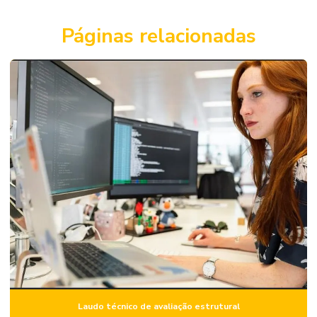
Avaliação de terrenos urbanos
Consultoria de engenharia
Páginas relacionadas
Consultoria de engenharia civil
Consultoria de engenharia para condomínios
Consultoria em projetos de engenharia
Elaboração de laudo técnico engenharia civil
Elaboração de plano de manutenção predial
Empresa de avaliação de imóveis
Empresa de laudo de engenharia
Empresa de laudo estrutural
Empresa de perícia de engenharia
Empresa de vistoria de imóvel
Laudo técnico de avaliação estrutural
Empresas de perícia engenharia civil