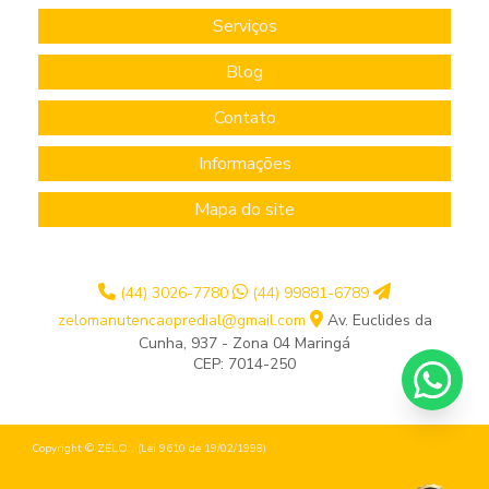
Serviços
Blog
Contato
Informações
Mapa do site
(44) 3026-7780
(44) 99881-6789
zelomanutencaopredial@gmail.com
Av. Euclides da
Cunha, 937 - Zona 04 Maringá
CEP: 7014-250
Copyright © ZELO . (Lei 9610 de 19/02/1998)