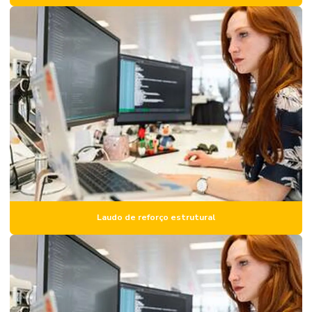
Engenharia de avaliação imóveis e perícia
Inspeção estrutural
Inspeção estrutural predial
Inspeção de imóvel
Inspeção predial
Inspeção predial condomínio
Inspeção predial com drone
Inspeção predial preço
Laudo de reforço estrutural
Inspeção predial residencial
Inspeção predial total
Inspeção e vistoria predial
Laudo de avaliação de aluguel