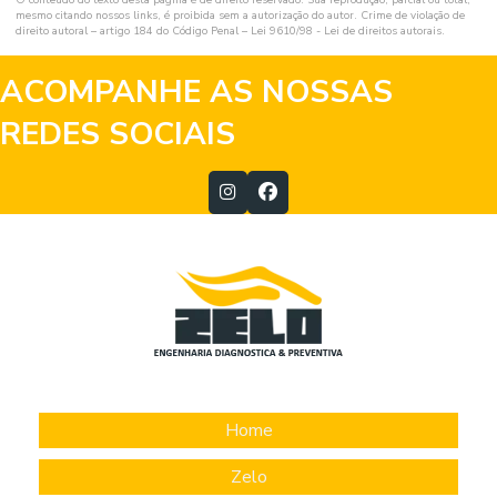
mesmo citando nossos links, é proibida sem a autorização do autor. Crime de violação de
direito autoral – artigo 184 do Código Penal –
Lei 9610/98 - Lei de direitos autorais
.
ACOMPANHE AS NOSSAS
REDES SOCIAIS
Home
Zelo