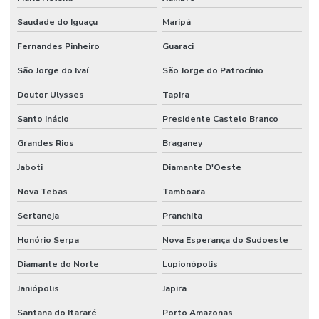
Saudade do Iguaçu
Maripá
Fernandes Pinheiro
Guaraci
São Jorge do Ivaí
São Jorge do Patrocínio
Doutor Ulysses
Tapira
Santo Inácio
Presidente Castelo Branco
Grandes Rios
Braganey
Jaboti
Diamante D'Oeste
Nova Tebas
Tamboara
Sertaneja
Pranchita
Honório Serpa
Nova Esperança do Sudoeste
Diamante do Norte
Lupionópolis
Janiópolis
Japira
Santana do Itararé
Porto Amazonas