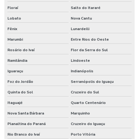
Floraí
Salto do Itararé
Lobato
Nova Cantu
Fênix
Lunardelli
Marumbi
Entre Rios do Oeste
Rosário do Ivaí
Flor da Serra do Sul
Ramilândia
Lindoeste
Iguaraçu
Indianópolis
Foz do Jordão
Serranópolis do Iguaçu
Quinta do Sol
Cruzeiro do Sul
Itaguajé
Quarto Centenário
Nova Santa Bárbara
Marquinho
Planaltina do Paraná
Cruzeiro do Iguaçu
Rio Branco do Ivaí
Porto Vitória