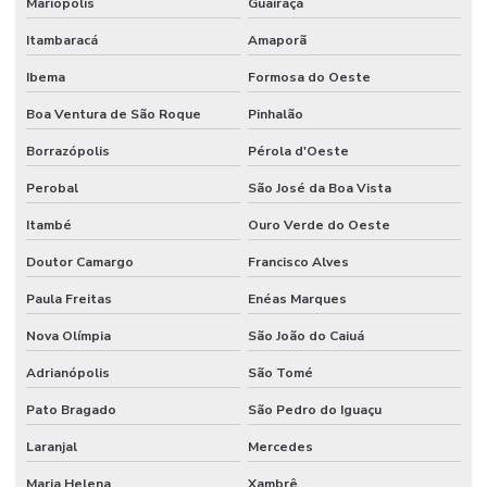
Mariópolis
Guairaçá
Itambaracá
Amaporã
Ibema
Formosa do Oeste
Boa Ventura de São Roque
Pinhalão
Borrazópolis
Pérola d'Oeste
Perobal
São José da Boa Vista
Itambé
Ouro Verde do Oeste
Doutor Camargo
Francisco Alves
Paula Freitas
Enéas Marques
Nova Olímpia
São João do Caiuá
Adrianópolis
São Tomé
Pato Bragado
São Pedro do Iguaçu
Laranjal
Mercedes
Maria Helena
Xambrê