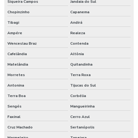
Siqueira Campos
Jandaia do Sul
Chopinzinho
Capanema
Tibagi
Andirá
Ampére
Realeza
Wenceslau Braz
Contenda
Cafelândia
Altônia
Matelândia
Quitandinha
Morretes
Terra Roxa
Antonina
Tijucas do Sul
Terra Boa
Corbélia
Sengés
Mangueirinha
Faxinal
Cerro Azul
Cruz Machado
Sertanópolis
Marmeleiro
Tapejara