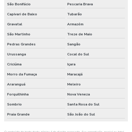
São Bonifácio
Pescaria Brava
Capivari de Baixo
Tubarão
Gravatal
Armazém
São Martinho
Treze de Maio
Pedras Grandes
Sangão
Urussanga
Cocal do Sul
Criciúma
Içara
Morro da Fumaça
Maracajá
Araranguá
Meleiro
Forquilhinha
Nova Veneza
Sombrio
Santa Rosa do Sul
Praia Grande
São João do Sul
O conteúdo do texto desta página é de direito reservado. Sua reprodução, parcial ou total,