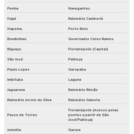
Penha
Navegantes
Itajaí
Balneário Camboriú
Itapema
Porto Belo
Bombinhas
Governador Celso Ramos
Biguaçu
Florianópolis (Capital)
São José
Palhoça
Paulo Lopes
Garopaba
Imbituba
Laguna
Jaguaruna
Balneário Rincão
Balneário Arroio do Silva
Balneário Gaivota
Florianópolis (Acesso pelas
Passo de Torres
pontes a partir de São
José/Palhoça)
Joinville
Garuva