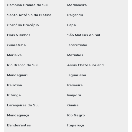
Campina Grande do Sul
Medianeira
Laudo de vistoria de reforma
Santo Antônio da Platina
Paiçandu
Laudo de vistoria residencial
Cornélio Procópio
Lapa
Laudo de vistoria técnica
Dois Vizinhos
São Mateus do Sul
Laudo de vistoria técnica predial
Guaratuba
Jacarezinho
Laudo de vistoria técnica residencial
Marialva
Matinhos
Laudos periciais de engenharia civil
Rio Branco do Sul
Assis Chateaubriand
Parecer técnico de vistoria predial
Mandaguari
Jaguariaíva
Perícia de construção civil
Palotina
Palmeira
Perícia de engenharia e avaliações
Pitanga
Ivaiporã
Perícia de engenharia civil
Laranjeiras do Sul
Guaíra
Perícia judicial de engenharia
Mandaguaçu
Rio Negro
Bandeirantes
Itaperuçu
Perícia predial