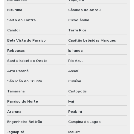
Bituruna
Cândido de Abreu
Salto do Lontra
Clevelândia
Candói
Terra Rica
Bela Vista do Paraíso
Capitão Leônidas Marques
Rebouças
Ipiranga
Santa Izabel do Oeste
Rio Azul
Alto Paraná
Assaí
São João do Triunfo
Curiúva
Tamarana
Carlópolis
Paraíso do Norte
Ivaí
Araruna
Peabirú
Engenheiro Beltrão
Campina da Lagoa
Jaguapitã
Mallet