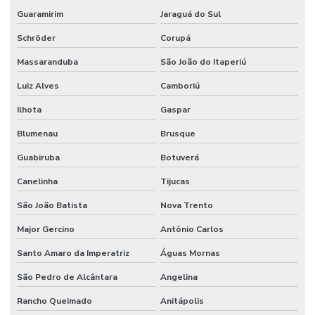
Guaramirim
Jaraguá do Sul
Schröder
Corupá
Massaranduba
São João do Itaperiú
Luiz Alves
Camboriú
Ilhota
Gaspar
Blumenau
Brusque
Guabiruba
Botuverá
Canelinha
Tijucas
São João Batista
Nova Trento
Major Gercino
Antônio Carlos
Santo Amaro da Imperatriz
Águas Mornas
São Pedro de Alcântara
Angelina
Rancho Queimado
Anitápolis