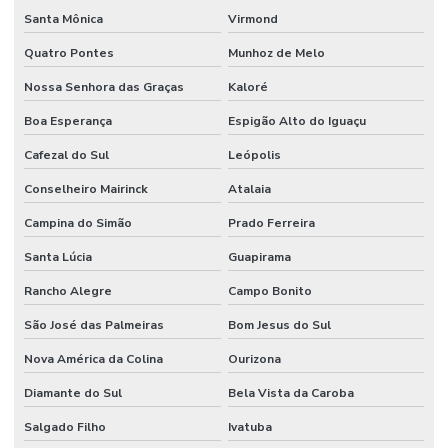
Santa Mônica
Virmond
Quatro Pontes
Munhoz de Melo
Nossa Senhora das Graças
Kaloré
Boa Esperança
Espigão Alto do Iguaçu
Cafezal do Sul
Leópolis
Conselheiro Mairinck
Atalaia
Campina do Simão
Prado Ferreira
Santa Lúcia
Guapirama
Rancho Alegre
Campo Bonito
São José das Palmeiras
Bom Jesus do Sul
Nova América da Colina
Ourizona
Diamante do Sul
Bela Vista da Caroba
Salgado Filho
Ivatuba