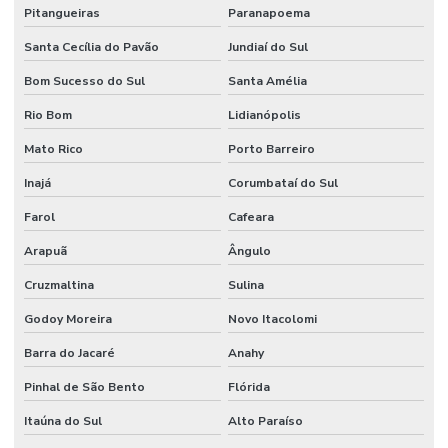
Pitangueiras
Paranapoema
Santa Cecília do Pavão
Jundiaí do Sul
Bom Sucesso do Sul
Santa Amélia
Rio Bom
Lidianópolis
Mato Rico
Porto Barreiro
Inajá
Corumbataí do Sul
Farol
Cafeara
Arapuã
Ângulo
Cruzmaltina
Sulina
Godoy Moreira
Novo Itacolomi
Barra do Jacaré
Anahy
Pinhal de São Bento
Flórida
Itaúna do Sul
Alto Paraíso