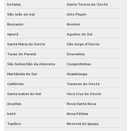
Iretama
Santa Tereza do Oeste
São João do Ivaí
Alto Piquiri
Roncador
Rondon
Japurá
Agudos do Sul
Santa Maria do Oeste
São Jorge d'Oeste
Tunas do Paraná
Douradina
São Sebastião da Amoreira
Congonhinhas
Marilândia do Sul
Guamiranga
Califórnia
Tuneiras do Oeste
Santa Isabel do Ivaí
Vera Cruz do Oeste
Jesuítas
Nova Santa Rosa
Ivaté
Nova Fátima
Tupãssi
Reserva do Iguaçu