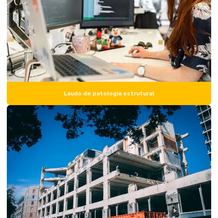
Laudo de avaliação estrutural
Laudo de avaliação de imóvel
Laudo de avaliação de imóvel para locação
Laudo de avaliação de imóvel preço
Laudo de avaliação de imóvel urbano
Laudo de patologia estrutural
Laudo de avaliação de imóvel para venda
Laudo estrutural predial
Laudo estrutural residencial
Laudo de inspeção predial
Laudo de obra
Laudo de obra civil
Laudo de patologia estrutural