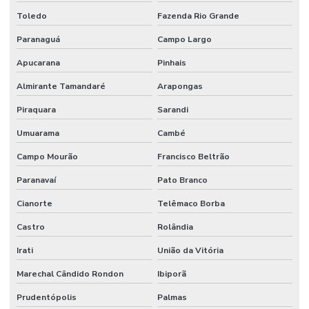
Toledo
Fazenda Rio Grande
Laudo técnico de inspeção predial
Paranaguá
Campo Largo
Laudo técnico de obra
Apucarana
Pinhais
Laudo técnico predial
Almirante Tamandaré
Arapongas
Laudo técnico de vistoria
Piraquara
Sarandi
Laudo técnico de vistoria engenharia civil
Umuarama
Cambé
Laudo de vistoria cautelar imóvel
Campo Mourão
Francisco Beltrão
Laudo de vistoria de imóvel
Paranavaí
Pato Branco
Laudo de vistoria de imóvel comercial
Cianorte
Telêmaco Borba
Laudo de vistoria de imóvel residencial
Castro
Rolândia
Laudo de vistoria de imóvel para venda
Irati
União da Vitória
Laudo de vistoria de obra
Marechal Cândido Rondon
Ibiporã
Prudentópolis
Palmas
Laudo de vistoria de obra inacabada