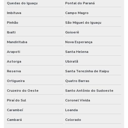
Quedas do Iguaçu
Pontal do Paraná
Perito avaliador de imóveis
Imbituva
Campo Magro
Renovatória de aluguel
Pinhão
São Miguel do Iguaçu
Renovatória de aluguel comercial
Ibaiti
Goioerê
Renovatória de locação
Mandirituba
Nova Esperança
Renovatória de locação comercial
Arapoti
Santa Helena
Serviço de avaliação de imóveis
Astorga
Ubiratã
Vistoria de obra
Reserva
Santa Terezinha de Itaipu
Vistoria predial
Ortigueira
Quatro Barras
Vistoria predial com drone
Cruzeiro do Oeste
Santo Antônio do Sudoeste
Vistoria predial laudo
Piraí do Sul
Coronel Vivida
Carambeí
Loanda
Vistoria residencial
Cambará
Colorado